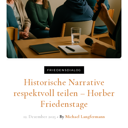
FRIEDENSDIALOG
Historische Narrative
respektvoll teilen – Horber
Friedenstage
12. Dezember 2025
- By
Michael Langfermann